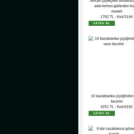
Sincan çiçekçileri firmamız
adet kırmızı güllerden b
modeli
1762 TL - Kod:5144
10 kazablanka çiçeğinden
tanzimi
4251 TL - Kod:6182