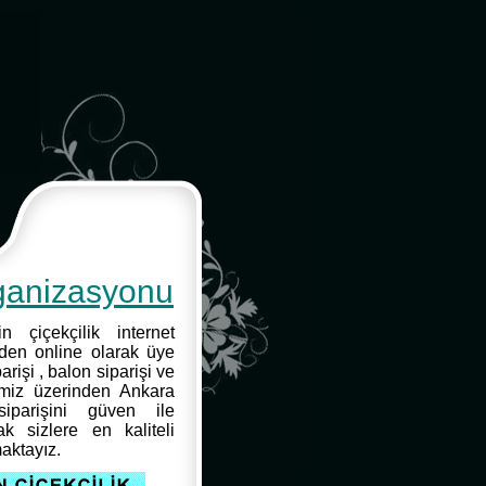
rganizasyonu
 çiçekçilik internet
nden online olarak üye
rişi , balon siparişi ve
itemiz üzerinden Ankara
iparişini güven ile
ak sizlere en kaliteli
maktayız.