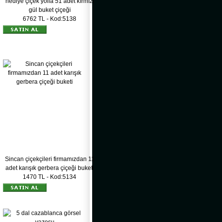
hediye çiçek yolla 51 adet kırmızı
gül buket çiçeği
6762 TL - Kod:5138
Sincan çiçekçileri firmamızdan 11
adet karışık gerbera çiçeği buketi
1470 TL - Kod:5134