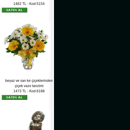
1462 TL - Kod:5154
beyaz ve sarı kır çiçeklerinden
çiçek vazo tanzimi
1473 TL - Kod:6188