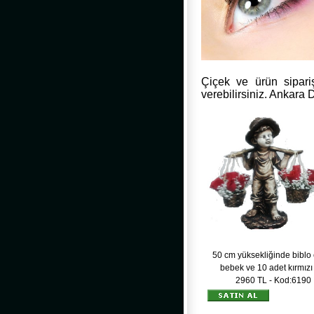
Çiçek ve ürün sipariş
verebilirsiniz. Ankara
50 cm yüksekliğinde biblo
bebek ve 10 adet kırmızı
2960 TL - Kod:6190