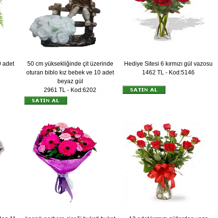
 adet
50 cm yüksekliğinde çit üzerinde
Hediye Sitesi 6 kırmızı gül vazosu
oturan biblo kız bebek ve 10 adet
1462 TL - Kod:5146
beyaz gül
2961 TL - Kod:6202