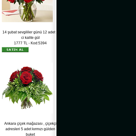
14 şubat sevgililer günü 12 adet 1
ci kalite gül
1777 TL - Kod:5394
Ankara çiçek mağazası , çiçekçi
adresleri 5 adet kırmızı gülden
buket