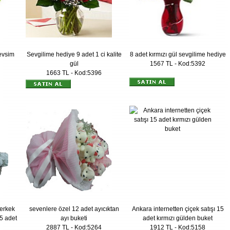
evsim
Sevgilime hediye 9 adet 1 ci kalite
8 adet kırmızı gül sevgilime hediye
gül
1567 TL - Kod:5392
1663 TL - Kod:5396
 erkek
sevenlere özel 12 adet ayıcıktan
Ankara internetten çiçek satışı 15
 5 adet
ayı buketi
adet kırmızı gülden buket
2887 TL - Kod:5264
1912 TL - Kod:5158