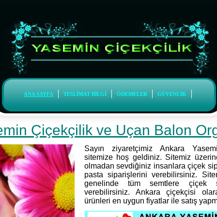
ANA SAYFA
TESLİMAT BİLGİ
ÖDEMELER
GÜVENLİK
min Çiçekçilik ve Uçan Balon O
Sayın ziyaretçimiz Ankara Yasemin
sitemize hoş geldiniz. Sitemiz üzeri
olmadan sevdiğiniz insanlara çiçek sipa
pasta siparişlerini verebilirsiniz. S
genelinde tüm semtlere çiçek s
verebilirsiniz. Ankara çiçekçisi olar
ürünleri en uygun fiyatlar ile satış yap