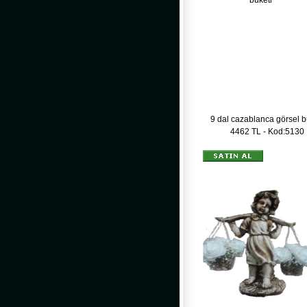
9 dal cazablanca görsel b
4462 TL - Kod:5130