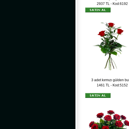
2937 TL - Kod:6192
3 adet kırmızı gülden bu
1461 TL - Kod:5152