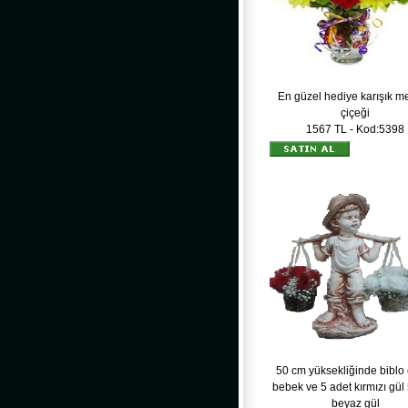
En güzel hediye karışık m
çiçeği
1567 TL - Kod:5398
50 cm yüksekliğinde biblo
bebek ve 5 adet kırmızı gül
beyaz gül