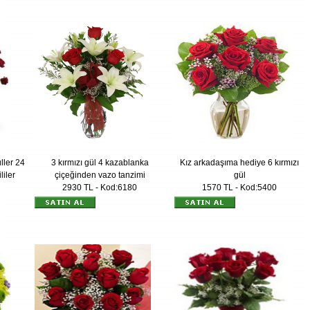
ller 24
3 kırmızı gül 4 kazablanka
Kız arkadaşıma hediye 6 kırmızı
liler
çiçeğinden vazo tanzimi
gül
2930 TL - Kod:6180
1570 TL - Kod:5400