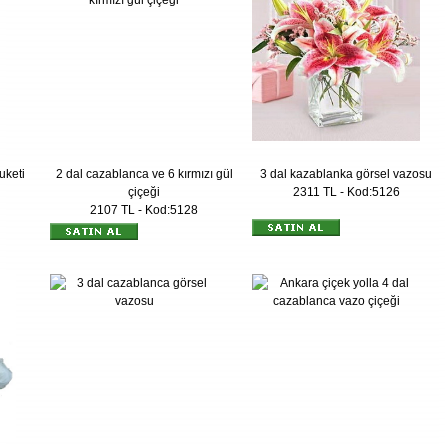
uketi
2 dal cazablanca ve 6 kırmızı gül
3 dal kazablanka görsel vazosu
çiçeği
2311 TL - Kod:5126
2107 TL - Kod:5128