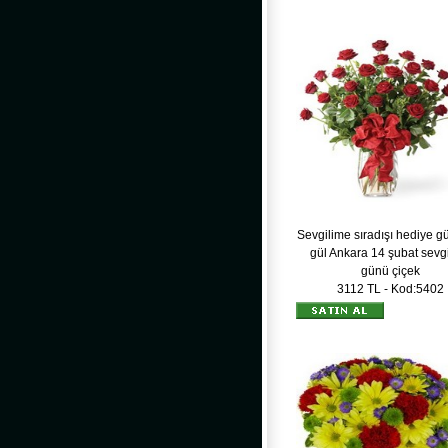
Sevgilime sıradışı hediye gü
gül Ankara 14 şubat sevgi
günü çiçek
3112 TL - Kod:5402