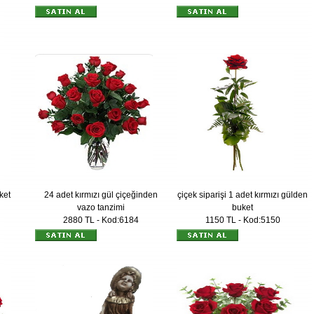
ket
24 adet kırmızı gül çiçeğinden
çiçek siparişi 1 adet kırmızı gülden
vazo tanzimi
buket
2880 TL - Kod:6184
1150 TL - Kod:5150