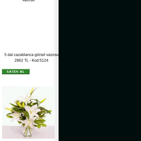
5 dal cazablanca görsel vazosu
2862 TL - Kod:5124