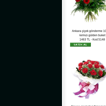
Ankara çiçek gönderme 10
kırmızı gülden buket
1463 TL - Kod:5148