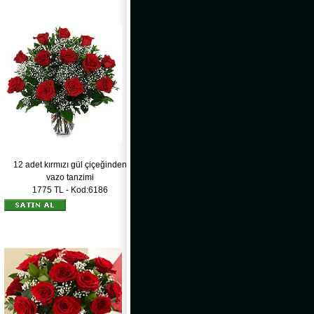
12 adet kırmızı gül çiçeğinden
vazo tanzimi
1775 TL - Kod:6186