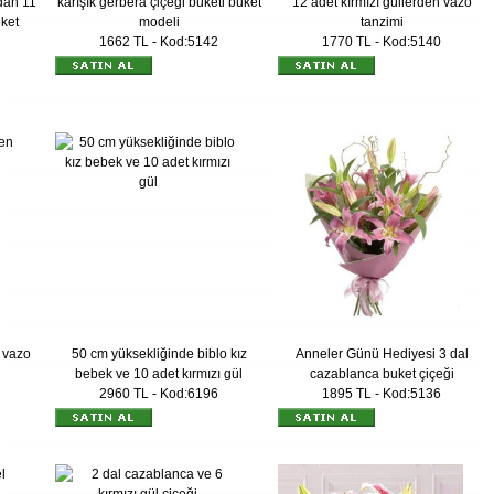
dan 11
karışık gerbera çiçeği buketi buket
12 adet kırmızı güllerden vazo
uket
modeli
tanzimi
1662 TL - Kod:5142
1770 TL - Kod:5140
 vazo
50 cm yüksekliğinde biblo kız
Anneler Günü Hediyesi 3 dal
bebek ve 10 adet kırmızı gül
cazablanca buket çiçeği
2960 TL - Kod:6196
1895 TL - Kod:5136