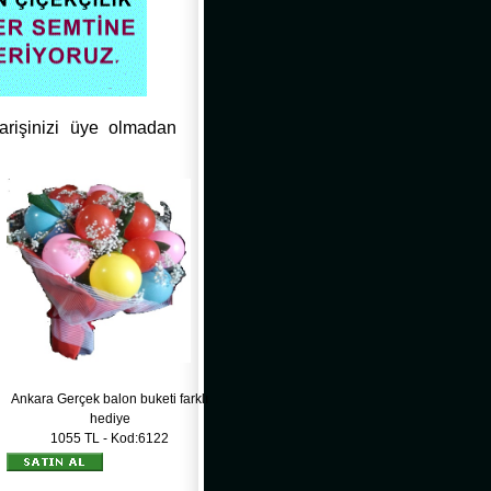
parişinizi üye olmadan
Ankara Gerçek balon buketi farklı
hediye
1055 TL - Kod:6122