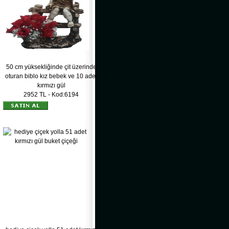
50 cm yüksekliğinde çit üzerinde
oturan biblo kız bebek ve 10 adet
kırmızı gül
2952 TL - Kod:6194